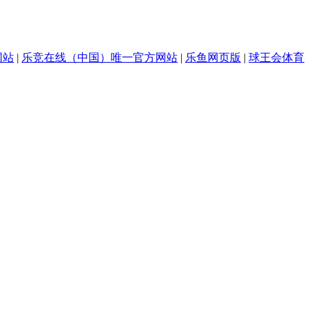
网站
|
乐竞在线（中国）唯一官方网站
|
乐鱼网页版
|
球王会体育