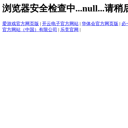
浏览器安全检查中...null...请稍
爱游戏官方网页版
|
开云电子官方网站
|
华体会官方网页版
|
必
官方网站（中国）有限公司
|
乐竞官网
|